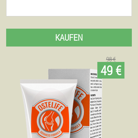
KAUFEN
98 €
49 €