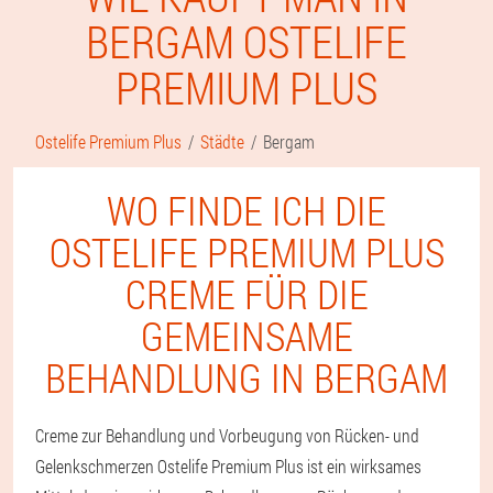
BERGAM OSTELIFE
PREMIUM PLUS
Ostelife Premium Plus
Städte
Bergam
WO FINDE ICH DIE
OSTELIFE PREMIUM PLUS
CREME FÜR DIE
GEMEINSAME
BEHANDLUNG IN BERGAM
Creme zur Behandlung und Vorbeugung von Rücken- und
Gelenkschmerzen Ostelife Premium Plus ist ein wirksames