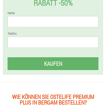
RABATT -50%
Name
Telefon
KAUFEN
WIE KÖNNEN SIE OSTELIFE PREMIUM
PLUS IN BERGAM BESTELLEN?