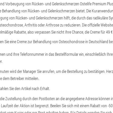
nd Vorbeugung von Rücken- und Gelenkschmerzen Ostelife Premium Plus 
ame Behandlung von Rücken- und Gelenkschmerzen bietet. Die Kuranwendu
ung von Rücken- und Gelenkschmerzen hilft, die durch das radikuläre S
teochondrose, Arthritis oder Arthrose zu reduzieren. Die offizielle Websi
lmäßige Rabatte, also verpassen Sie nicht Ihre Chance, die Creme für 49 €
nen Sie eine Creme zur Behandlung von Osteochondrose in Deutschland bes
en und Ihre Telefonnummer in das Bestellformular ein, einschließlich Ih
r.
nuten wird der Manager Sie anrufen, um die Bestellung zu bestätigen. Her
e dem Betreiber mitteilen.
hlen Sie den Artikel nach Erhalt.
 die Zustellung durch den Postboten an die angegebene Adresse können i
e Laufzeit der Aktion ist begrenzt. Beeilen Sie sich mit einem Rabatt von -5
ket vom Kurier oder per Post erhalten haben. Für Details wenden Sie sich a