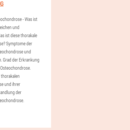
NG
eochondrose - Was ist
zeichen und
s ist diese thorakale
se? Symptome der
teochondrose und
n. Grad der Erkrankung
n Osteochondrose.
 thorakalen
e und ihrer
andlung der
teochondrose.