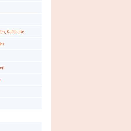
d
den, Karlsruhe
gen
ken
m