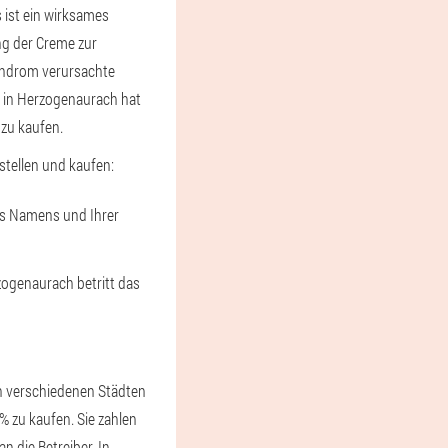
ist ein wirksames
ng der Creme zur
yndrom verursachte
te in Herzogenaurach hat
 zu kaufen.
tellen und kaufen:
res Namens und Ihrer
zogenaurach betritt das
n verschiedenen Städten
0% zu kaufen. Sie zahlen
n die Betreiber. In