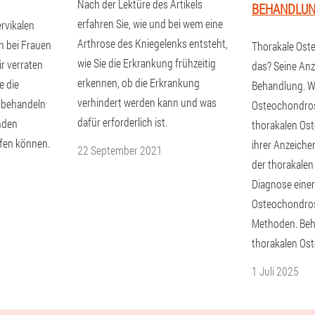
Nach der Lektüre des Artikels
BEHANDLU
erfahren Sie, wie und bei wem eine
rvikalen
Arthrose des Kniegelenks entsteht,
n bei Frauen
Thorakale Ost
wie Sie die Erkrankung frühzeitig
r verraten
das? Seine An
erkennen, ob die Erkrankung
e die
Behandlung. Wa
verhindert werden kann und was
 behandeln
Osteochondro
dafür erforderlich ist.
nden
thorakalen Os
fen können.
ihrer Anzeiche
22 September 2021
der thorakale
Diagnose einer
Osteochondros
Methoden. Beh
thorakalen Os
1 Juli 2025