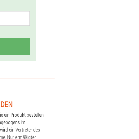
RDEN
e ein Produkt bestellen
Fragebogens im
ird ein Vertreter des
eme. Nur ermäßigter