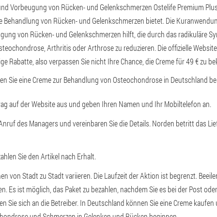
nd Vorbeugung von Rücken- und Gelenkschmerzen Ostelife Premium Plus 
ame Behandlung von Rücken- und Gelenkschmerzen bietet. Die Kuranwendu
ung von Rücken- und Gelenkschmerzen hilft, die durch das radikuläre S
teochondrose, Arthritis oder Arthrose zu reduzieren. Die offizielle Websit
ge Rabatte, also verpassen Sie nicht Ihre Chance, die Creme für 49 € zu 
nen Sie eine Creme zur Behandlung von Osteochondrose in Deutschland bes
trag auf der Website aus und geben Ihren Namen und Ihr Mobiltelefon an.
Anruf des Managers und vereinbaren Sie die Details. Norden betritt das Li
hlen Sie den Artikel nach Erhalt.
 von Stadt zu Stadt variieren. Die Laufzeit der Aktion ist begrenzt. Beeile
n. Es ist möglich, das Paket zu bezahlen, nachdem Sie es bei der Post oder
en Sie sich an die Betreiber. In Deutschland können Sie eine Creme kaufen 
hondrose und Schmerzen in Gelenken und Rücken beginnen