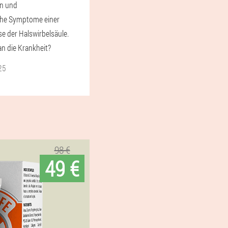
en und
che Symptome einer
 der Halswirbelsäule.
n die Krankheit?
25
98 €
49 €