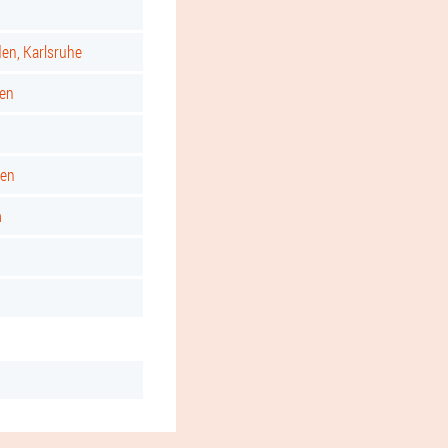
d
den, Karlsruhe
gen
ken
m