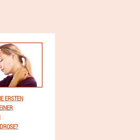
IE ERSTEN
EINER
N
DROSE?