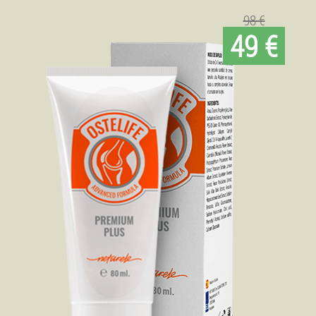
98 €
49 €