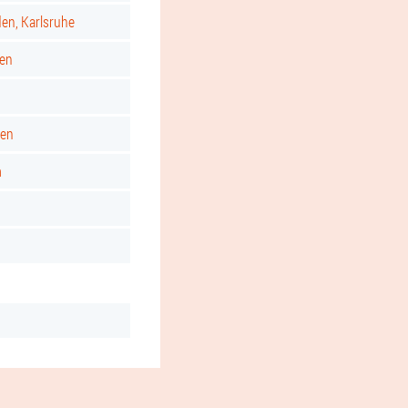
den, Karlsruhe
gen
ken
m