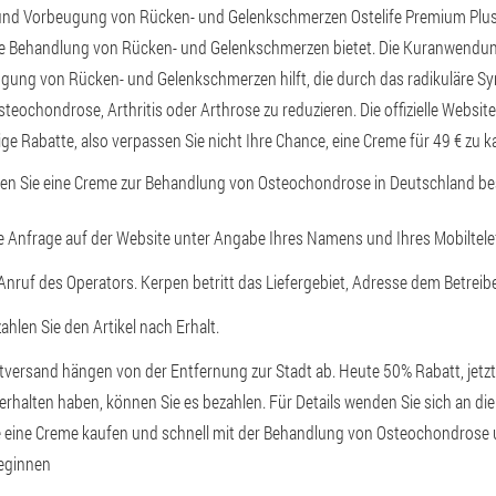
nd Vorbeugung von Rücken- und Gelenkschmerzen Ostelife Premium Plus 
ame Behandlung von Rücken- und Gelenkschmerzen bietet. Die Kuranwendu
ung von Rücken- und Gelenkschmerzen hilft, die durch das radikuläre S
teochondrose, Arthritis oder Arthrose zu reduzieren. Die offizielle Website
ge Rabatte, also verpassen Sie nicht Ihre Chance, eine Creme für 49 € zu k
nen Sie eine Creme zur Behandlung von Osteochondrose in Deutschland bes
ne Anfrage auf der Website unter Angabe Ihres Namens und Ihres Mobiltele
Anruf des Operators. Kerpen betritt das Liefergebiet, Adresse dem Betreibe
hlen Sie den Artikel nach Erhalt.
tversand hängen von der Entfernung zur Stadt ab. Heute 50% Rabatt, jetzt 
halten haben, können Sie es bezahlen. Für Details wenden Sie sich an die 
 eine Creme kaufen und schnell mit der Behandlung von Osteochondrose
eginnen