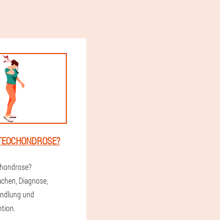
STEOCHONDROSE?
chondrose?
achen, Diagnose,
andlung und
tion.