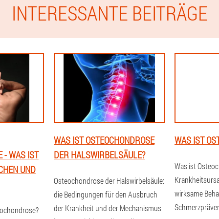
INTERESSANTE BEITRÄGE
WAS IST OSTEOCHONDROSE
WAS IST O
- WAS IST
DER HALSWIRBELSÄULE?
Was ist Osteo
ICHEN UND
Krankheitsurs
Osteochondrose der Halswirbelsäule:
wirksame Beh
die Bedingungen für den Ausbruch
Schmerzpräven
der Krankheit und der Mechanismus
teochondrose?