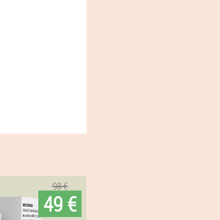
98 €
49 €