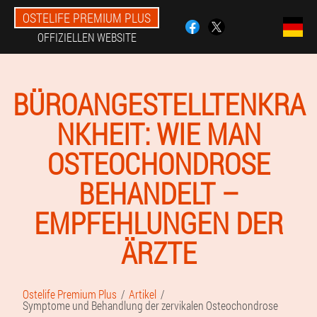
OSTELIFE PREMIUM PLUS
OFFIZIELLEN WEBSITE
BÜROANGESTELLTENKRA
NKHEIT: WIE MAN
OSTEOCHONDROSE
BEHANDELT –
EMPFEHLUNGEN DER
ÄRZTE
Ostelife Premium Plus
Artikel
Symptome und Behandlung der zervikalen Osteochondrose