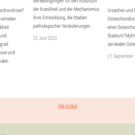
die Bedingungen für den Ausbruch
der Krankheit und der Mechanismus
teochondrose?
Ursachen und F
ihrer Entwicklung, die Stadien
verteilen.
Osteochondrose
pathologischer Veränderungen.
kheit
einer Osteoch
 und
Stadium? Mythe
22 Juni 2022
grad.
zervikalen Ost
nose und
21 September
kalen
Alle Artikel