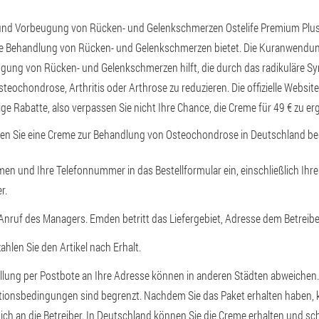
nd Vorbeugung von Rücken- und Gelenkschmerzen Ostelife Premium Plus 
ame Behandlung von Rücken- und Gelenkschmerzen bietet. Die Kuranwendu
ung von Rücken- und Gelenkschmerzen hilft, die durch das radikuläre S
teochondrose, Arthritis oder Arthrose zu reduzieren. Die offizielle Websit
e Rabatte, also verpassen Sie nicht Ihre Chance, die Creme für 49 € zu erg
en Sie eine Creme zur Behandlung von Osteochondrose in Deutschland bes
en und Ihre Telefonnummer in das Bestellformular ein, einschließlich Ih
r.
Anruf des Managers. Emden betritt das Liefergebiet, Adresse dem Betreiber
hlen Sie den Artikel nach Erhalt.
ellung per Postbote an Ihre Adresse können in anderen Städten abweichen. 
tionsbedingungen sind begrenzt. Nachdem Sie das Paket erhalten haben, 
sich an die Betreiber. In Deutschland können Sie die Creme erhalten und sc