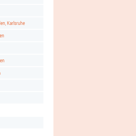
d
den, Karlsruhe
gen
ken
m