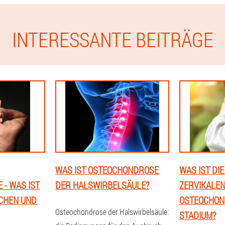
INTERESSANTE BEITRÄGE
WAS IST OSTEOCHONDROSE
WAS IST DI
- WAS IST
DER HALSWIRBELSÄULE?
ZERVIKALE
ICHEN UND
OSTEOCHON
Osteochondrose der Halswirbelsäule:
STADIUM?