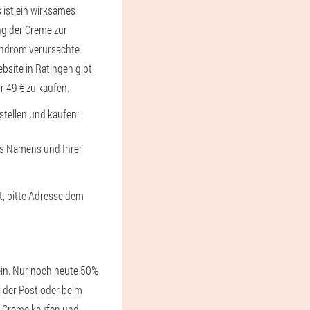
ist ein wirksames
ng der Creme zur
yndrom verursachte
ebsite in Ratingen gibt
r 49 € zu kaufen.
tellen und kaufen:
res Namens und Ihrer
t, bitte Adresse dem
ein. Nur noch heute 50%
i der Post oder beim
ne Creme kaufen und