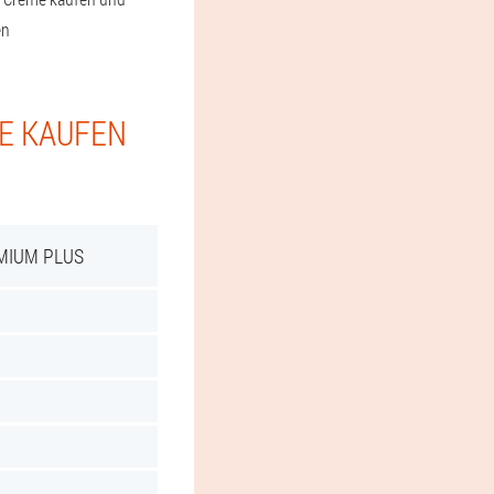
en
IE KAUFEN
MIUM PLUS