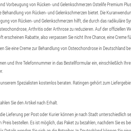
nd Vorbeugung von Rücken- und Gelenkschmerzen Ostelife Premium Plus 
ame Behandlung von Rücken- und Gelenkschmerzen bietet. Die Kuranwendu
ung von Rücken- und Gelenkschmerzen hilft, die durch das radikuläre S
teochondrose, Arthritis oder Arthrose zu reduzieren. Auf der offiziellen W
ft erscheinen Rabatte, also verpassen Sie nicht Ihre Chance, eine Creme fü
nen Sie eine Creme zur Behandlung von Osteochondrose in Deutschland bes
en und Ihre Telefonnummer in das Bestellformular ein, einschließlich Ih
r.
 unserem Spezialisten kostenlos beraten. Ratingen gehört zum Liefergebie
hlen Sie den Artikel nach Erhalt.
die Lieferung per Post oder Kurier können je nach Stadt unterschiedlich s
 Preis bestellen. Es ist möglich, das Paket zu bezahlen, nachdem Sie es be
Für Details wenden Sie sich an die Betreiber. In Deutschland können Sie ei