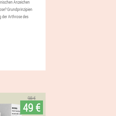
linischen Anzeichen
ose? Grundprinzipien
 der Arthrose des
98 €
49 €