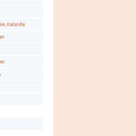
d
den, Karlsruhe
gen
ken
m