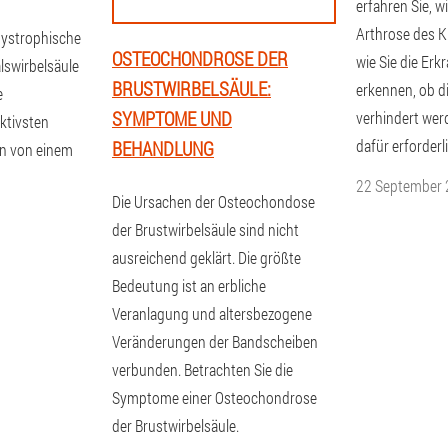
erfahren Sie, w
Arthrose des K
dystrophische
OSTEOCHONDROSE DER
wie Sie die Erk
lswirbelsäule
BRUSTWIRBELSÄULE:
erkennen, ob d
e
SYMPTOME UND
verhindert we
ektivsten
dafür erforderli
BEHANDLUNG
n von einem
22 September
Die Ursachen der Osteochondose
der Brustwirbelsäule sind nicht
ausreichend geklärt. Die größte
Bedeutung ist an erbliche
Veranlagung und altersbezogene
Veränderungen der Bandscheiben
verbunden. Betrachten Sie die
Symptome einer Osteochondrose
der Brustwirbelsäule.