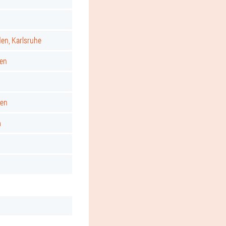
d
den, Karlsruhe
gen
ken
m