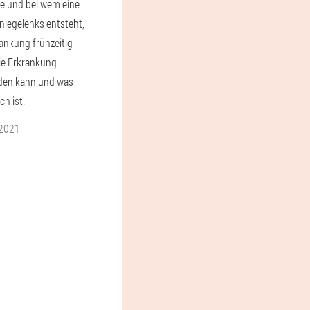
ie und bei wem eine
niegelenks entsteht,
rankung frühzeitig
ie Erkrankung
rden kann und was
ch ist.
 2021