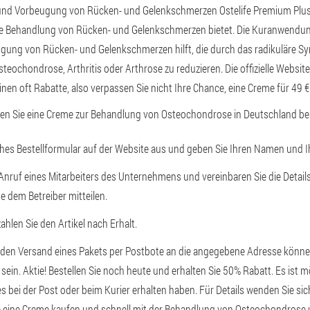
nd Vorbeugung von Rücken- und Gelenkschmerzen Ostelife Premium Plus 
ame Behandlung von Rücken- und Gelenkschmerzen bietet. Die Kuranwendu
ung von Rücken- und Gelenkschmerzen hilft, die durch das radikuläre S
teochondrose, Arthritis oder Arthrose zu reduzieren. Die offizielle Websit
nen oft Rabatte, also verpassen Sie nicht Ihre Chance, eine Creme für 49 €
nen Sie eine Creme zur Behandlung von Osteochondrose in Deutschland bes
aches Bestellformular auf der Website aus und geben Sie Ihren Namen und I
Anruf eines Mitarbeiters des Unternehmens und vereinbaren Sie die Details
e dem Betreiber mitteilen.
hlen Sie den Artikel nach Erhalt.
 den Versand eines Pakets per Postbote an die angegebene Adresse könne
sein. Aktie! Bestellen Sie noch heute und erhalten Sie 50% Rabatt. Es ist m
 bei der Post oder beim Kurier erhalten haben. Für Details wenden Sie sich 
 eine Creme kaufen und schnell mit der Behandlung von Osteochondrose