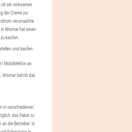
ist ein wirksames
ng der Creme zur
yndrom verursachte
e in Wismar hat einen
 zu kaufen.
tellen und kaufen:
hr Mobiltelefon an.
. Wismar betritt das
n in verschiedenen
öglich, das Paket zu
an die Betreiber. In
 und Schmerzen in